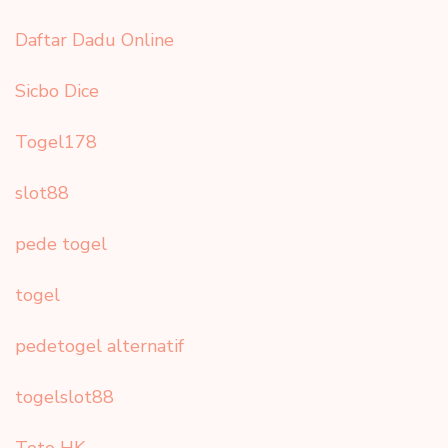
Daftar Dadu Online
Sicbo Dice
Togel178
slot88
pede togel
togel
pedetogel alternatif
togelslot88