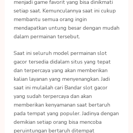
menjadi game favorit yang bisa dinikmati
setiap saat. Kemunculannya saat ini cukup
membantu semua orang ingin
mendapatkan untung besar dengan mudah
dalam permainan tersebut.
Saat ini seluruh model permainan slot
gacor tersedia didalam situs yang tepat
dan terpercaya yang akan memberikan
kalian layanan yang menyenangkan. Jadi
saat ini mulailah cari Bandar slot gacor
yang sudah terpercaya dan akan
memberikan kenyamanan saat bertaruh
pada tempat yang populer. Jadinya dengan
demikian setiap orang bisa mencoba
peruintungan bertaruh ditempat