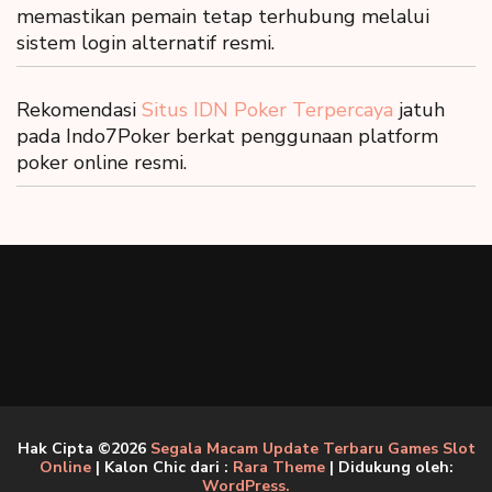
memastikan pemain tetap terhubung melalui
sistem login alternatif resmi.
Rekomendasi
Situs IDN Poker Terpercaya
jatuh
pada Indo7Poker berkat penggunaan platform
poker online resmi.
Hak Cipta ©2026
Segala Macam Update Terbaru Games Slot
Online
| Kalon Chic dari :
Rara Theme
| Didukung oleh:
WordPress.