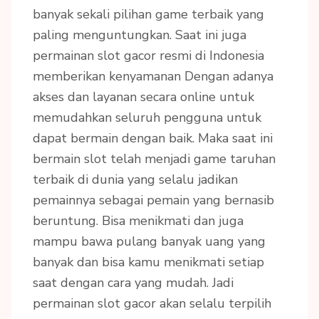
banyak sekali pilihan game terbaik yang
paling menguntungkan. Saat ini juga
permainan slot gacor resmi di Indonesia
memberikan kenyamanan Dengan adanya
akses dan layanan secara online untuk
memudahkan seluruh pengguna untuk
dapat bermain dengan baik. Maka saat ini
bermain slot telah menjadi game taruhan
terbaik di dunia yang selalu jadikan
pemainnya sebagai pemain yang bernasib
beruntung. Bisa menikmati dan juga
mampu bawa pulang banyak uang yang
banyak dan bisa kamu menikmati setiap
saat dengan cara yang mudah. Jadi
permainan slot gacor akan selalu terpilih