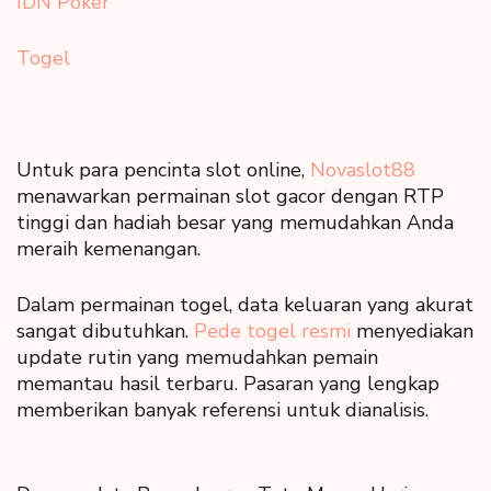
IDN Poker
Togel
Untuk para pencinta slot online,
Novaslot88
menawarkan permainan slot gacor dengan RTP
tinggi dan hadiah besar yang memudahkan Anda
meraih kemenangan.
Dalam permainan togel, data keluaran yang akurat
sangat dibutuhkan.
Pede togel resmi
menyediakan
update rutin yang memudahkan pemain
memantau hasil terbaru. Pasaran yang lengkap
memberikan banyak referensi untuk dianalisis.