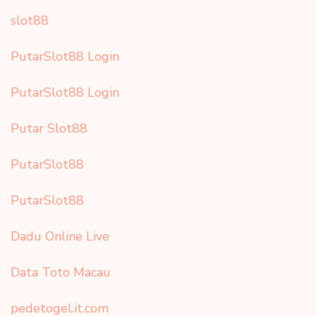
slot88
PutarSlot88 Login
PutarSlot88 Login
Putar Slot88
PutarSlot88
PutarSlot88
Dadu Online Live
Data Toto Macau
pedetogel.it.com