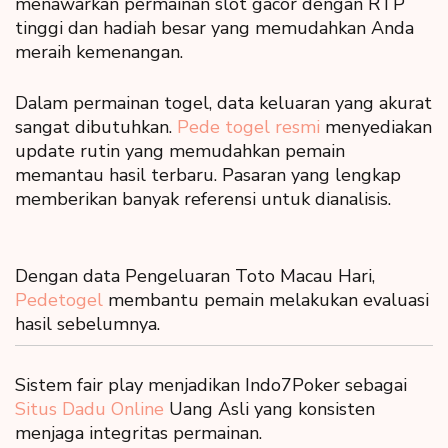
menawarkan permainan slot gacor dengan RTP
tinggi dan hadiah besar yang memudahkan Anda
meraih kemenangan.
Dalam permainan togel, data keluaran yang akurat
sangat dibutuhkan.
Pede togel resmi
menyediakan
update rutin yang memudahkan pemain
memantau hasil terbaru. Pasaran yang lengkap
memberikan banyak referensi untuk dianalisis.
Dengan data Pengeluaran Toto Macau Hari,
Pedetogel
membantu pemain melakukan evaluasi
hasil sebelumnya.
Sistem fair play menjadikan Indo7Poker sebagai
Situs Dadu Online
Uang Asli yang konsisten
menjaga integritas permainan.