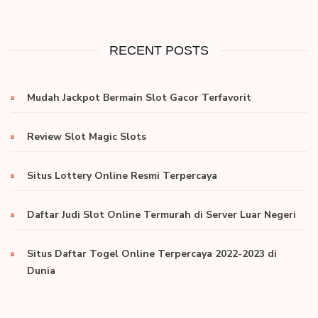
RECENT POSTS
Mudah Jackpot Bermain Slot Gacor Terfavorit
Review Slot Magic Slots
Situs Lottery Online Resmi Terpercaya
Daftar Judi Slot Online Termurah di Server Luar Negeri
Situs Daftar Togel Online Terpercaya 2022-2023 di
Dunia