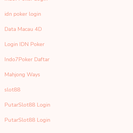
idn poker login
Data Macau 4D
Login IDN Poker
Indo7Poker Daftar
Mahjong Ways
slot88
PutarSlot88 Login
PutarSlot88 Login