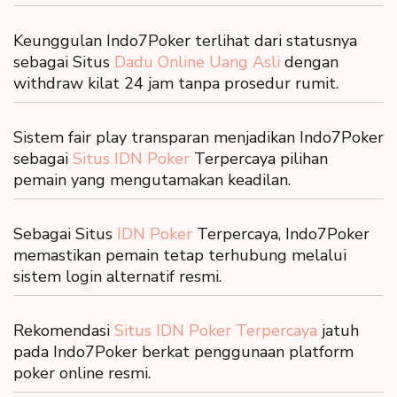
Keunggulan Indo7Poker terlihat dari statusnya
sebagai Situs
Dadu Online Uang Asli
dengan
withdraw kilat 24 jam tanpa prosedur rumit.
Sistem fair play transparan menjadikan Indo7Poker
sebagai
Situs IDN Poker
Terpercaya pilihan
pemain yang mengutamakan keadilan.
Sebagai Situs
IDN Poker
Terpercaya, Indo7Poker
memastikan pemain tetap terhubung melalui
sistem login alternatif resmi.
Rekomendasi
Situs IDN Poker Terpercaya
jatuh
pada Indo7Poker berkat penggunaan platform
poker online resmi.