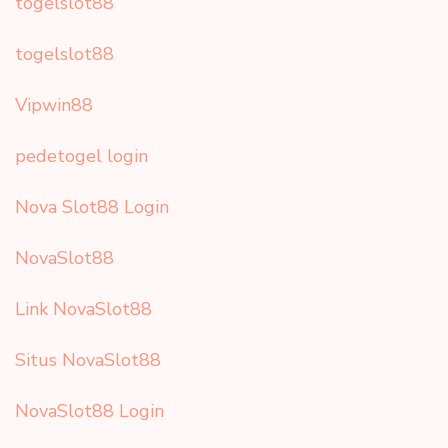
togelslot88
togelslot88
Vipwin88
pedetogel login
Nova Slot88 Login
NovaSlot88
Link NovaSlot88
Situs NovaSlot88
NovaSlot88 Login