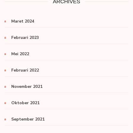
ARCHIVES
Maret 2024
Februari 2023
Mei 2022
Februari 2022
November 2021
Oktober 2021
September 2021